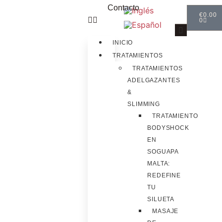
Contacto
€
0.00
0
INICIO
TRATAMIENTOS
TRATAMIENTOS
ADELGAZANTES
&
SLIMMING
TRATAMIENTO
BODYSHOCK
EN
SOGUAPA
MALTA:
REDEFINE
TU
SILUETA
MASAJE